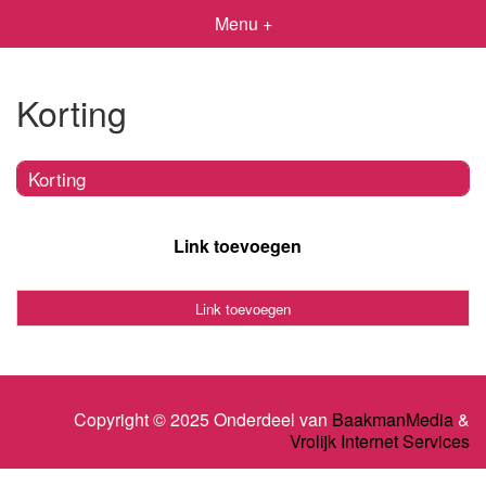
Menu +
Korting
Korting
Link toevoegen
Link toevoegen
Copyright © 2025 Onderdeel van
BaakmanMedia
&
Vrolijk Internet Services